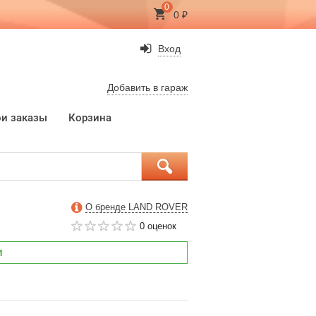
0
0
₽
Вход
Добавить в гараж
и заказы
Корзина
О бренде LAND ROVER
0 оценок
и