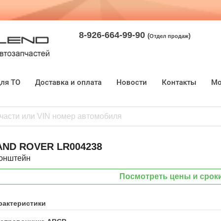
8-926-664-99-90
(
)
Отдел продаж
для ТО
Доставка и оплата
Новости
Контакты
Мо
AND ROVER
LR004238
онштейн
Посмотреть цены и срок
рактеристики