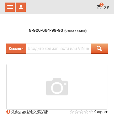
0
0
₽
8-926-664-99-90
(
)
Отдел продаж
Каталоги
О бренде LAND ROVER
0 оценок